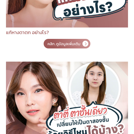
แก้หางตาตก อย่างไร?