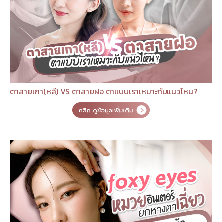
ตาสายเกา(หลี) VS ตาสายฝอ ตาแบบเราเหมาะกับแนวไหน?