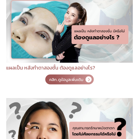
แผลเป็น หลังทำตาสองชั้น ต้องดูแลอย่างไร?