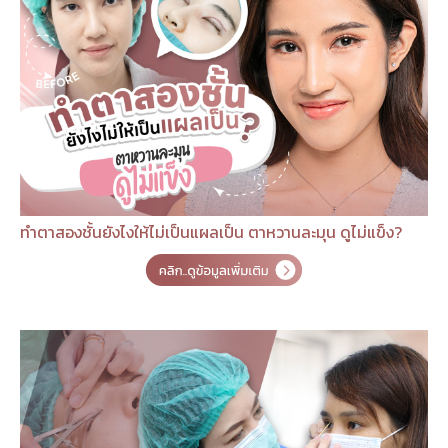
ทำตาสองชั้นยังไงให้ไม่เป็นแผลเป็น ตาหวานละมุน ดูไม่แข็ง?