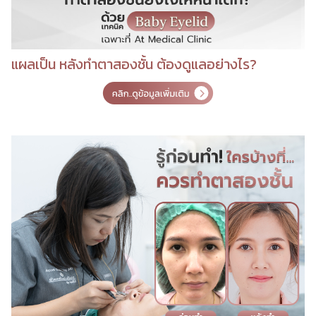
แผลเป็น หลังทำตาสองชั้น ต้องดูแลอย่างไร?